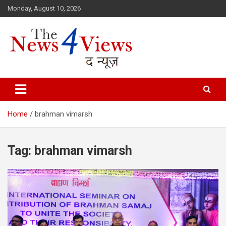
Skip
Monday, August 10, 2026
to
content
Latest News, Bihar News, Patna News, National News Analysis & 
TheNews4Views
Home
brahman vimarsh
Tag:
brahman vimarsh