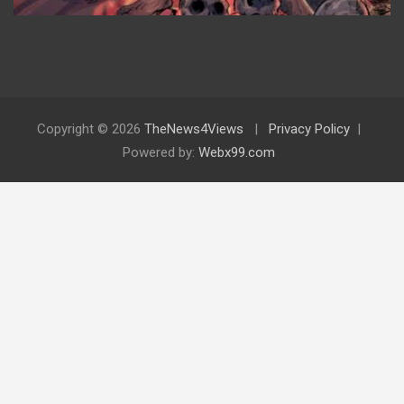
Copyright © 2026
TheNews4Views
Privacy Policy
Powered by:
Webx99.com