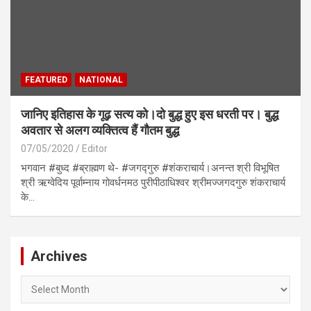
FEATURED
NATIONAL
जानिए इतिहास के गूढ़ सत्य को।दो बुद्ध हुए इस धरती पर। बुद्ध
अवतार से अलग व्यक्तित्व हैं गौतम बुद्ध
07/05/2020
Editor
भगवान #बुध्द #ब्राह्मण थे- #जगद्गुरु #शंकराचार्य।अनन्त श्री विभूषित
श्री ऋग्वेदिय पूर्वाम्नाय गोवर्धनमठ पुरीपीठाधिश्वर श्रीमज्जगदगुरु शंकराचार्य
के…
Archives
Archives