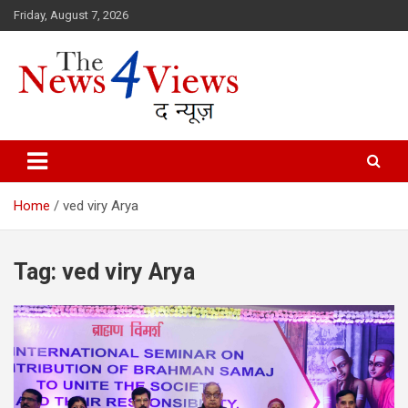
Skip
Friday, August 7, 2026
to
content
Latest News, Bihar News, Patna News, National News Analysis & 
TheNews4Views
Home
ved viry Arya
Tag:
ved viry Arya