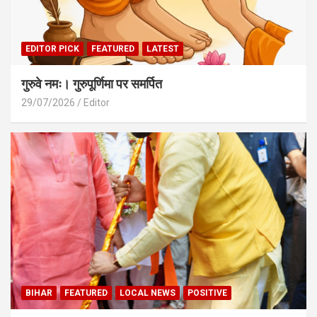
EDITOR PICK
FEATURED
LATEST
गुरुवे नमः। गुरुपूर्णिमा पर समर्पित
29/07/2026
Editor
BIHAR
FEATURED
LOCAL NEWS
POSITIVE