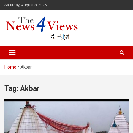
Skip
Saturday, August 8, 2026
to
content
Latest News, Bihar News, Patna News, National News Analysis & 
TheNews4Views
Home
Akbar
Tag:
Akbar