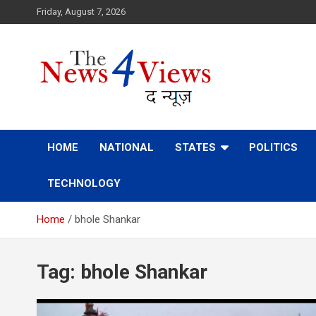
Skip
Friday, August 7, 2026
to
content
Latest News, Bihar News, Patna News, National News Analys
TheNews4Views
HOME
NATIONAL
STATES
POLITICS
TECHNOLOGY
Home
bhole Shankar
Tag:
bhole Shankar