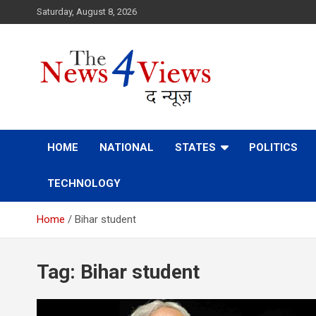
Skip
Saturday, August 8, 2026
to
content
Latest News, Bihar News, Patna News, National News Analys
TheNews4Views
HOME
NATIONAL
STATES
POLITICS
TECHNOLOGY
Home
Bihar student
Tag:
Bihar student