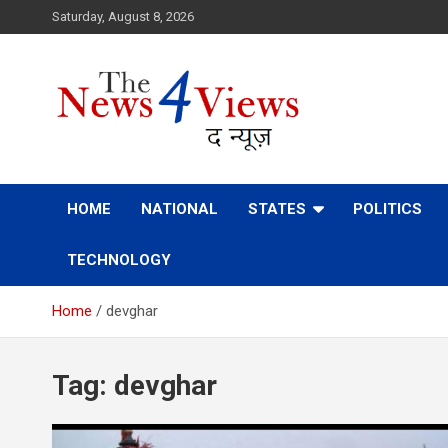
Skip
Saturday, August 8, 2026
to
content
Latest News, Bihar News, Patna News, National News Analys
TheNews4Views
HOME
NATIONAL
STATES
POLITICS
TECHNOLOGY
Home
devghar
Tag:
devghar