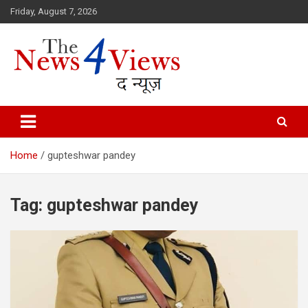
Skip
Friday, August 7, 2026
to
content
Latest News, Bihar News, Patna News, National News Analysis & 
TheNews4Views
Home
gupteshwar pandey
Tag:
gupteshwar pandey