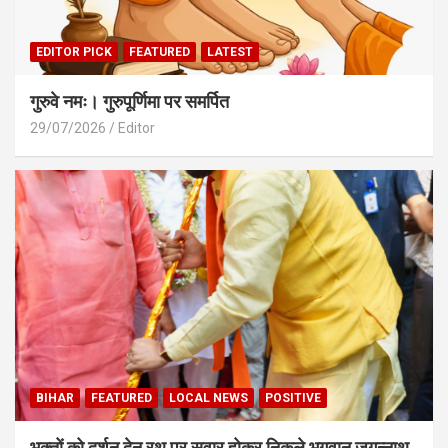
EDITOR PICK
FEATURED
LATEST
गुरुवे नमः। गुरुपूर्णिमा पर समर्पित
29/07/2026
Editor
BIHAR
FEATURED
LOCAL NEWS
POSITIVE
भक्तों को दर्शन देन रथ पर सवार होकर निकले भगवान जगन्नाथ,