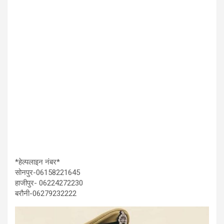
*हेल्पलाइन नंबर*
सोनपुर-06158221645
हाजीपुर- 06224272230
बरौनी-06279232222