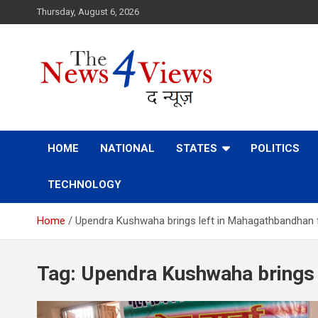
Skip
Thursday, August 6, 2026
to
content
Latest News, Bihar News, Patna News, National News Analys
TheNews4Views
HOME
NATIONAL
STATES
POLITICS
TECHNOLOGY
Home
Upendra Kushwaha brings left in Mahagathbandhan f
Tag:
Upendra Kushwaha brings 