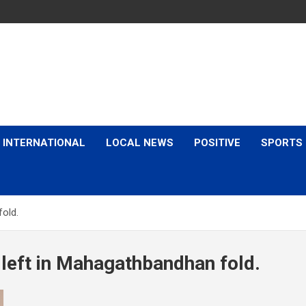
is & Expert Views
INTERNATIONAL
LOCAL NEWS
POSITIVE
SPORTS
old.
left in Mahagathbandhan fold.