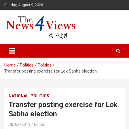
Skip
Sunday, August 9, 2026
to
content
Latest News, Bihar News, Patna News, National News Analysis & 
TheNews4Views
Home
Politics
Politics
Transfer posting exercise for Lok Sabha election
NATIONAL
POLITICS
Transfer posting exercise for Lok
Sabha election
28/02/2019
Editor