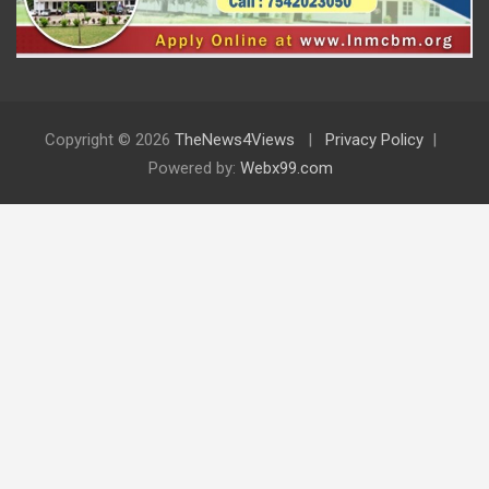
Copyright © 2026
TheNews4Views
Privacy Policy
Powered by:
Webx99.com