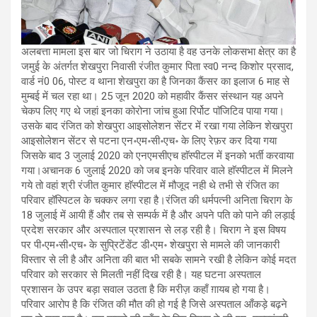
अलबत्ता मामला इस बार जो चिराग ने उठाया है वह उनके लोकसभा क्षेत्र का है
जमुई के अंतर्गत शेखपुरा निवासी रंजीत कुमार पिता स्व0 नन्द किशोर प्रसाद,
वार्ड नं0 06, पोस्ट व थाना शेखपुरा का है जिनका कैंसर का इलाज 6 माह से
मुम्बई में चल रहा था। 25 जून 2020 को महावीर कैंसर संस्थान यह अपने
चेकप लिए गए थे जहां इनका कोरोना जांच हुआ रिर्पोट पाॅजिटिव पाया गया।
उसके बाद रंजित को शेखपुरा आइसोलेशन सेंटर में रखा गया लेकिन शेखपुरा
आइसोलेशन सेंटर से पटना एन॰एम॰सी॰एच॰ के लिए रेफ़र कर दिया गया
जिसके बाद 3 जुलाई 2020 को एनएमसीएच हाॅस्पीटल में इनको भर्ती करवाया
गया।अचानक 6 जुलाई 2020 को जब इनके परिवार वाले हाॅस्पीटल में मिलने
गये तो वहां श्री रंजीत कुमार हाॅस्पीटल में मौजूद नही थे तभी से रंजित का
परिवार हॉस्पिटल के चक्कर लगा रहा है।रंजित की धर्मपत्नी अनिता चिराग के
18 जुलाई में आयी हैं और तब से सम्पर्क में है और अपने पति को पाने की लड़ाई
प्रदेश सरकार और अस्पताल प्रशासन से लड़ रही है। चिराग ने इस विषय
पर पी॰एम॰सी॰एच॰ के सुप्रिटेंडेंट डी॰एम॰ शेखपुरा से मामले की जानकारी
विस्तार से ली है और अनिता की बात भी सबके सामने रखी है लेकिन कोई मदत
परिवार को सरकार से मिलती नहीं दिख रही है। यह घटना अस्पताल
प्रशासन के उपर बड़ा सवाल उठता है कि मरीज़ कहाँ ग़ायब हो गया है।
परिवार आरोप है कि रंजित की मौत की हो गई है जिसे अस्पताल आँकड़े बढ़ने