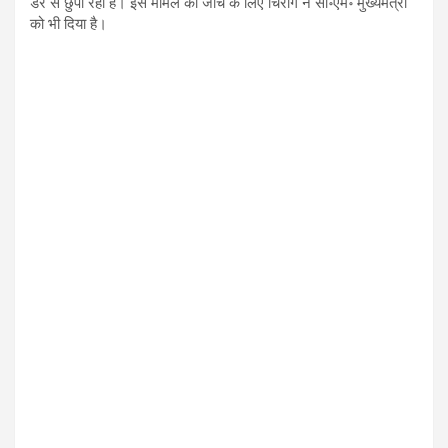
डर से छुपा रहा है। इस मामले की जाँच के लिए चिराग ने सी॰एम॰ मुख्यमंत्री
को भी दिया है।