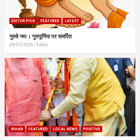
EDITOR PICK
FEATURED
LATEST
गुरुवे नमः। गुरुपूर्णिमा पर समर्पित
29/07/2026
Editor
BIHAR
FEATURED
LOCAL NEWS
POSITIVE