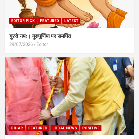
EDITOR PICK
FEATURED
LATEST
गुरुवे नमः। गुरुपूर्णिमा पर समर्पित
29/07/2026
Editor
BIHAR
FEATURED
LOCAL NEWS
POSITIVE