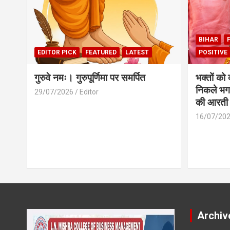
BIHAR
EDITOR PICK
FEATURED
LATEST
POSITIVE
गुरुवे नमः। गुरुपूर्णिमा पर समर्पित
भक्तों को
निकले भग
29/07/2026
Editor
की आरती
16/07/20
Archiv